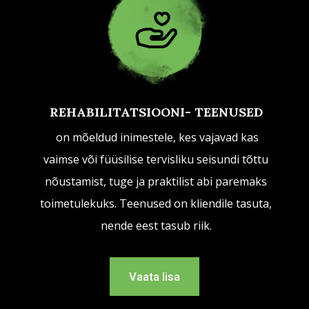
REHABILITATSIOONI- TEENUSED
on mõeldud inimestele, kes vajavad kas
vaimse või füüsilise tervisliku seisundi tõttu
nõustamist, tuge ja praktilist abi paremaks
toimetulekuks. Teenused on kliendile tasuta,
nende eest tasub riik.
Vaata lisa