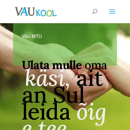
VAU MTÜ
Ulata mulle
oma
käsi,
ait
an Sul
leida
õig
e tee …