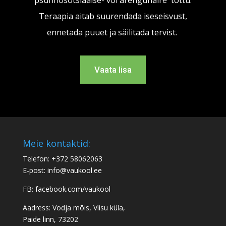
psühhosotsiaalse- või arenguhäire tõttu.
Teraapia aitab suurendada iseseisvust,
ennetada puuet ja säilitada tervist.
Vaata lisa
Meie kontaktid:
Telefon: +372 58062063
E-post: info@vaukool.ee
FB:
facebook.com/vaukool
Aadress: Vodja mõis, Viisu küla,
Paide linn, 73202