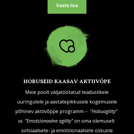
Vaata lisa
HOBUSEID KAASAV AKTIIVÕPE
Meie poolt väljatöötatud teaduslikele
uuringutele ja aastatepikkusele kogemusele
põhinev aktiivõppe programm –
“Hobuagility”
vs. “Emotsionaalne agility”
on oma olemuselt
sotsiaalsete- ja emotsionaalsete oskuste